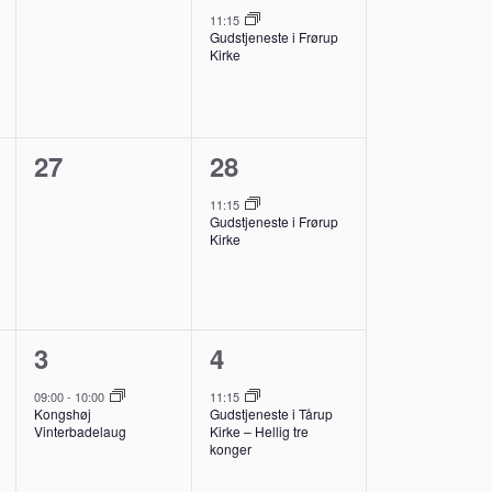
,
begivenheder,
begivenhed,
11:15
Gudstjeneste i Frørup
Kirke
0
1
27
28
,
begivenheder,
begivenhed,
11:15
Gudstjeneste i Frørup
Kirke
1
1
3
4
,
begivenhed,
begivenhed,
09:00
-
10:00
11:15
Kongshøj
Gudstjeneste i Tårup
Vinterbadelaug
Kirke – Hellig tre
konger