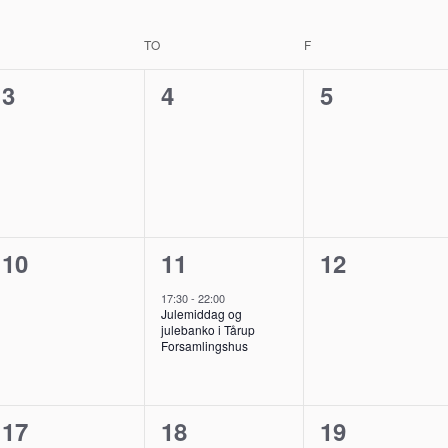
ONSDAG
TO
TORSDAG
F
FREDAG
0
0
0
3
4
5
,
begivenheder,
begivenheder,
begivenhed
0
1
0
10
11
12
,
begivenheder,
begivenhed,
begivenhed
17:30
-
22:00
Julemiddag og
julebanko i Tårup
Forsamlingshus
1
0
1
17
18
19