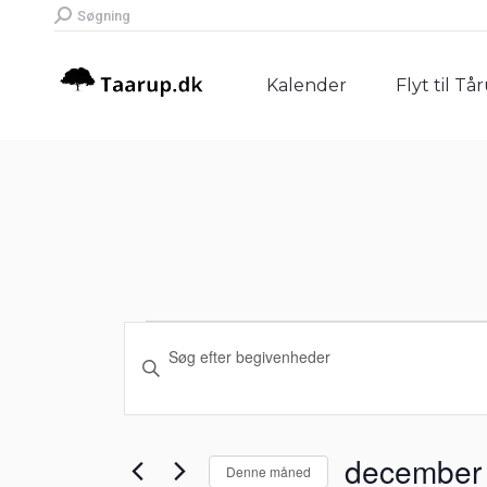
Search:
Søgning
Kalender
Flyt til Tå
Kalender
Flyt til Tå
Begivenheder
Begivenheder
Skriv
Søgning
nøgleord.
Søg
og
efter
december
Denne måned
Begivenheder