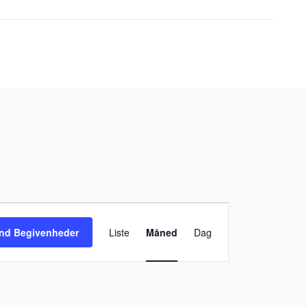
Begivenhed
Visninger
ind Begivenheder
Liste
Måned
Dag
Navigation