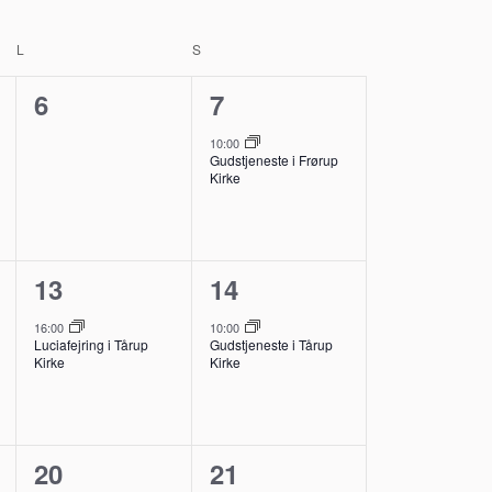
L
LØRDAG
S
SØNDAG
0
1
6
7
er,
begivenheder,
begivenhed,
10:00
Gudstjeneste i Frørup
Kirke
1
1
13
14
er,
begivenhed,
begivenhed,
16:00
10:00
Luciafejring i Tårup
Gudstjeneste i Tårup
Kirke
Kirke
0
1
20
21