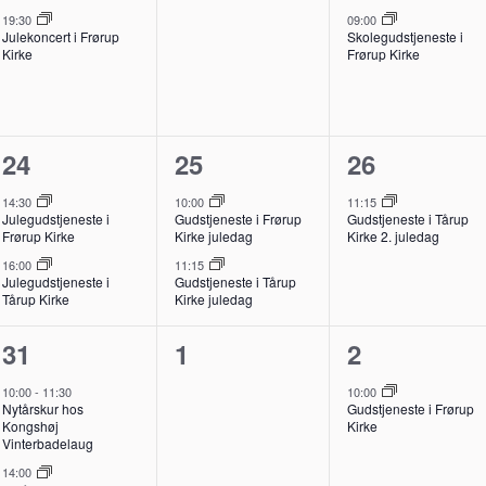
,
begivenhed,
begivenheder,
begivenhed
19:30
09:00
Julekoncert i Frørup
Skolegudstjeneste i
Kirke
Frørup Kirke
2
2
1
24
25
26
,
begivenheder,
begivenheder,
begivenhed
14:30
10:00
11:15
Julegudstjeneste i
Gudstjeneste i Frørup
Gudstjeneste i Tårup
Frørup Kirke
Kirke juledag
Kirke 2. juledag
16:00
11:15
Julegudstjeneste i
Gudstjeneste i Tårup
Tårup Kirke
Kirke juledag
3
0
1
31
1
2
,
begivenheder,
begivenheder,
begivenhed
10:00
-
11:30
10:00
Nytårskur hos
Gudstjeneste i Frørup
Kongshøj
Kirke
Vinterbadelaug
14:00