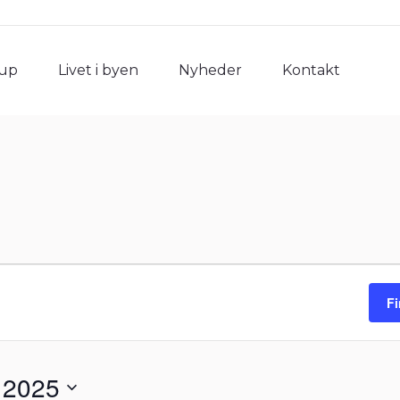
rup
Livet i byen
Nyheder
Kontakt
rup
Livet i byen
Nyheder
Kontakt
F
 2025