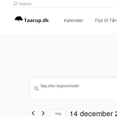
Search:
Søgning
Kalender
Flyt til Tå
Kalender
Flyt til Tå
Begivenheder
Begivenheder
Skriv
Søgning
nøgleord.
for
Søg
og
efter
14
14 december 
I dag
Begivenheder