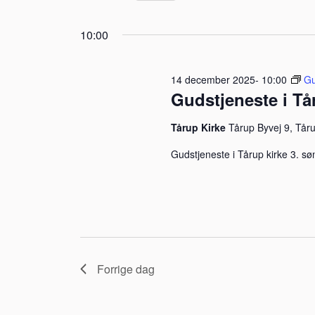
visninger
Vælg
december
på
Navigation
10:00
dato.
nøgleord.
2025
14 december 2025- 10:00
Gu
Gudstjeneste i Tå
Tårup Kirke
Tårup Byvej 9, Tår
Gudstjeneste i Tårup kirke 3. sø
Forrige dag