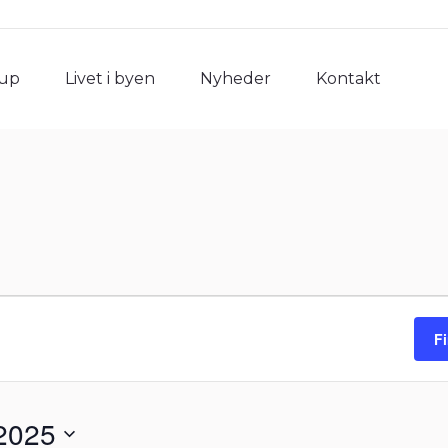
rup
Livet i byen
Nyheder
Kontakt
rup
Livet i byen
Nyheder
Kontakt
F
2025