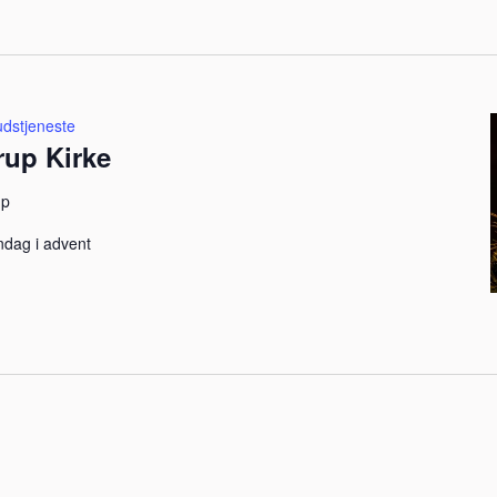
dstjeneste
rup Kirke
up
ndag i advent