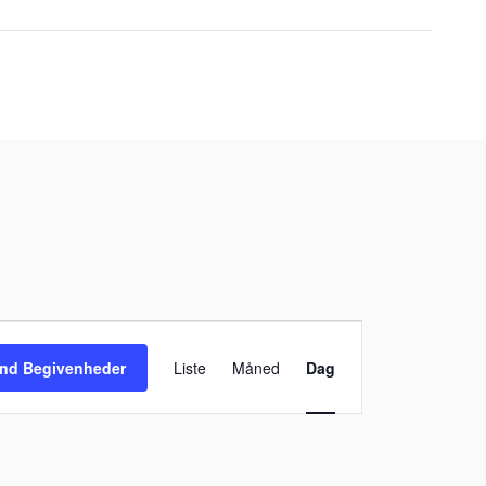
Begivenhed
Visninger
ind Begivenheder
Liste
Måned
Dag
Navigation