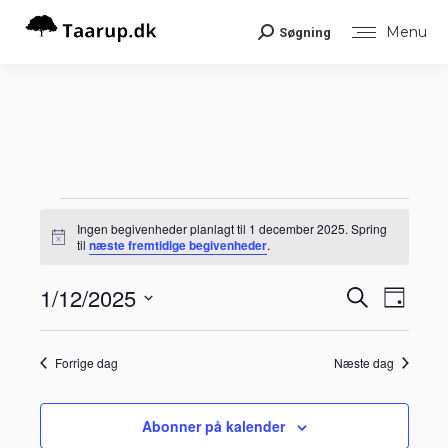
Menu
Søgning
Search:
Begivenheder
Ingen begivenheder planlagt til 1 december 2025. Spring
Notice
til
næste fremtidige begivenheder
.
for
Begiv
1/12/2025
Begiv
Søg
Dag
Visni
efter
1
Vælg
Navig
begivenheder
Søgni
dato.
Forrige dag
Næste dag
december
og
visnin
Abonner på kalender
2025