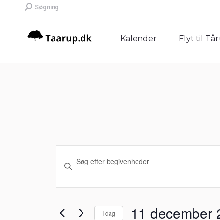
Search:
Søgning
Kalender
Flyt til Tå
Kalender
Flyt til Tå
Begivenheder
Begivenheder
Skriv
Søgning
nøgleord.
for
Søg
og
efter
11
11 december 
I dag
Begivenheder