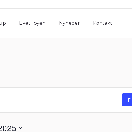
rup
Livet i byen
Nyheder
Kontakt
rup
Livet i byen
Nyheder
Kontakt
F
2025