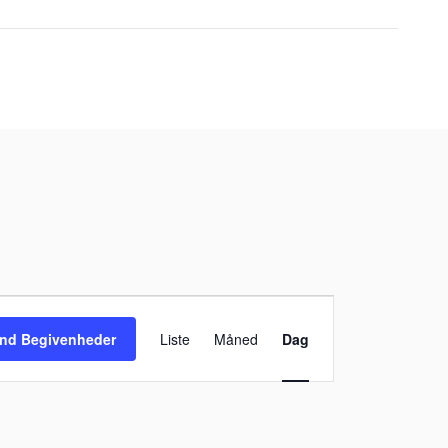
Begivenhed
Visninger
ind Begivenheder
Liste
Måned
Dag
Navigation