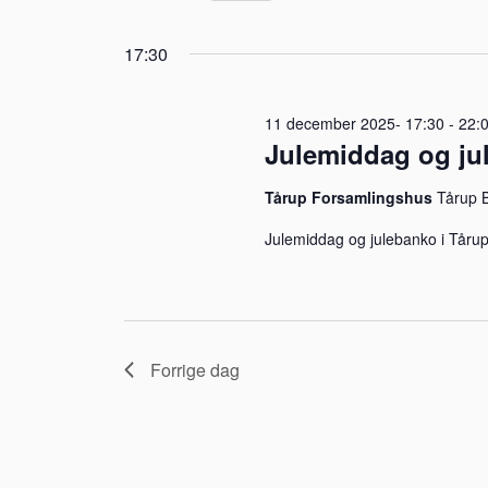
visninger
Vælg
december
på
Navigation
17:30
dato.
nøgleord.
2025
11 december 2025- 17:30
-
22:
Julemiddag og ju
Tårup Forsamlingshus
Tårup B
Julemiddag og julebanko i Tåru
Forrige dag