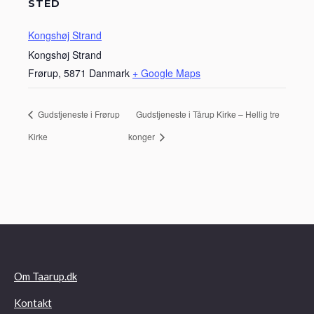
STED
Kongshøj Strand
Kongshøj Strand
Frørup
,
5871
Danmark
+ Google Maps
Gudstjeneste i Frørup
Gudstjeneste i Tårup Kirke – Hellig tre
Kirke
konger
Om Taarup.dk
Kontakt