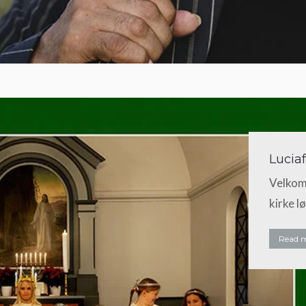
Luciaf
Velkomm
kirke l
Read 