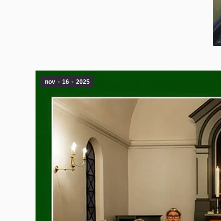
nov
16
2025