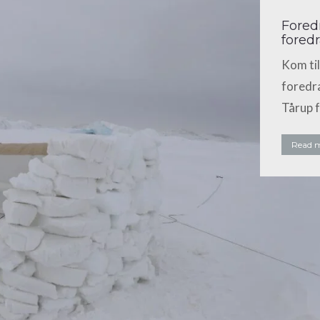
Fored
fored
Kom til
foredra
Tårup 
Read 