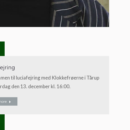
ejring
en til luciafejring med Klokkefrøerne i Tårup
ørdag den 13. december kl. 16:00.
more