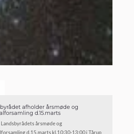
byrådet afholder årsmøde og
alforsamling d.15.marts
l Landsbyrådets årsmøde og
forsamling d.15.marts kl.10:30-13:00 i Tårup