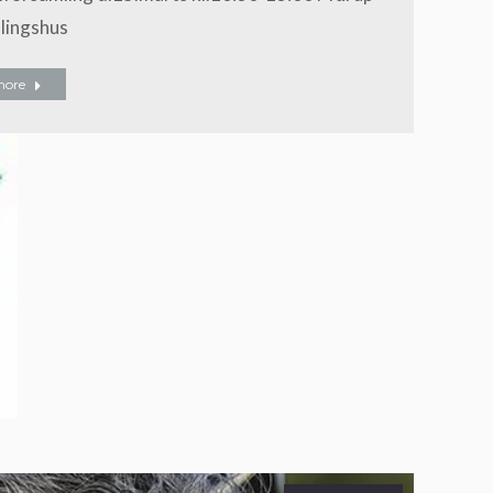
lingshus
more