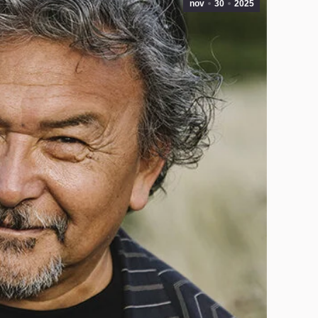
nov
30
2025