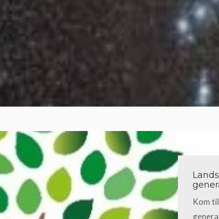
Lands
gener
Kom ti
general