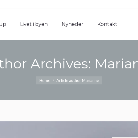
rup
Livet i byen
Nyheder
Kontakt
rup
Livet i byen
Nyheder
Kontakt
thor Archives:
Maria
You are here:
Home
Article author Marianne