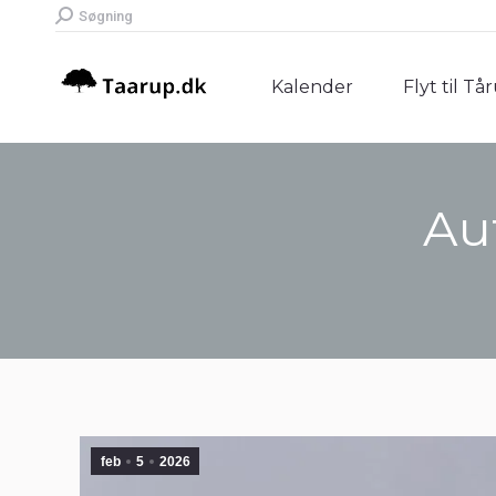
Search:
Søgning
Kalender
Flyt til Tå
Kalender
Flyt til Tå
Au
feb
5
2026