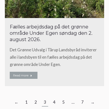
Fælles arbejdsdag på det grønne
område Under Egen søndag den 2.
august 2026.
Det Grønne Udvalg i Tårup Landsbyråd inviterer
alle i landsbyen til en fælles arbejdsdag på det
grønne område Under Egen.
Read more
←
1
2
3
4
5
…
7
→