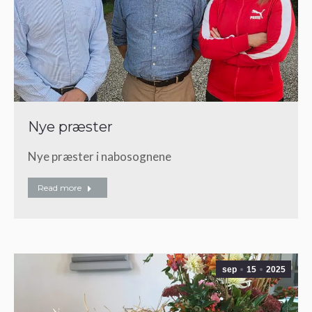
Nye præster
Nye præster i nabosognene
Read more
sep
15
2025