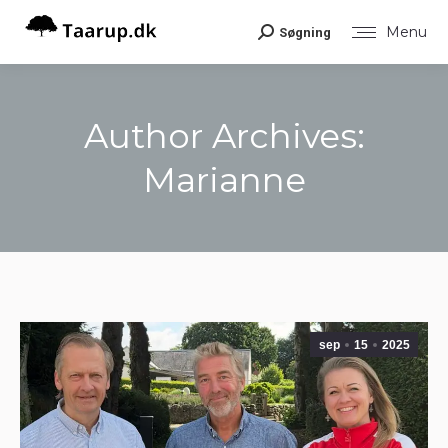
Menu
Søgning
Search:
Author Archives:
Marianne
You are here:
sep
15
2025