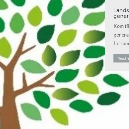
Lands
gener
Kom ti
general
forsam
Read 