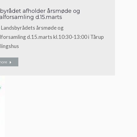
byrådet afholder årsmøde og
alforsamling d.15.marts
l Landsbyrådets årsmøde og
forsamling d.15.marts kl.10:30-13:00 i Tårup
lingshus
more