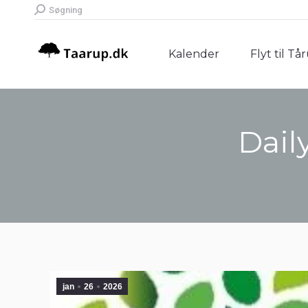
Search:
Søgning
Kalender
Flyt til Tå
Kalender
Flyt til Tå
Dail
jan
26
2026