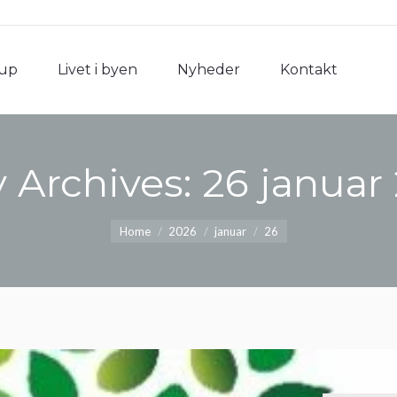
rup
Livet i byen
Nyheder
Kontakt
rup
Livet i byen
Nyheder
Kontakt
y Archives:
26 januar
You are here:
Home
2026
januar
26