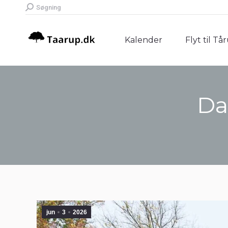
Search:
Søgning
Kalender
Flyt til Tå
Kalender
Flyt til Tå
Da
jun
3
2026