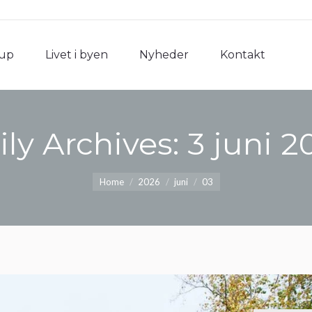
rup
Livet i byen
Nyheder
Kontakt
rup
Livet i byen
Nyheder
Kontakt
ily Archives:
3 juni 2
You are here:
Home
2026
juni
03