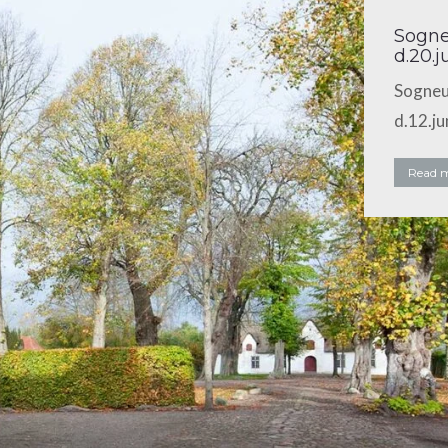
Sogne
d.20.j
Sogneud
d.12.ju
Read 