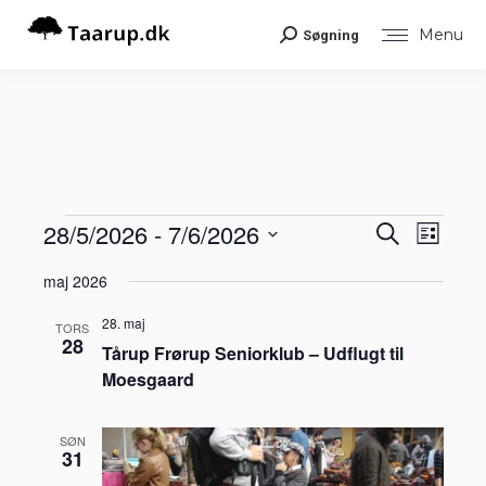
Menu
Søgning
Search:
Begiv
28/5/2026
 - 
7/6/2026
Begiv
Begivenheder
Søg
Liste
Visni
efter
Vælg
Navig
begivenheder
Søgni
maj 2026
dato.
28. maj
og
TORS
28
Tårup Frørup Seniorklub – Udflugt til
visnin
Moesgaard
Navig
SØN
31