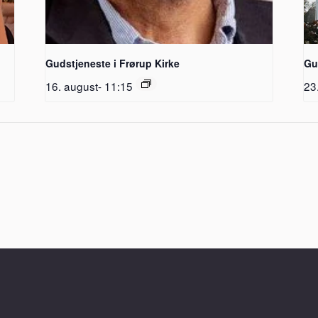
Gudstjeneste i Frørup Kirke
Gu
16. august- 11:15
23