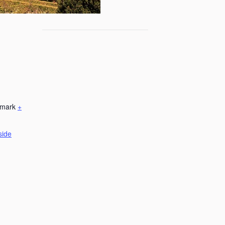
mark
+
side