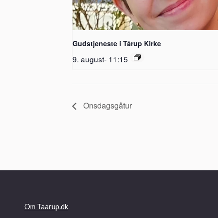
Gudstjeneste i Tårup Kirke
9. august- 11:15
Onsdagsgåtur
Om Taarup.dk