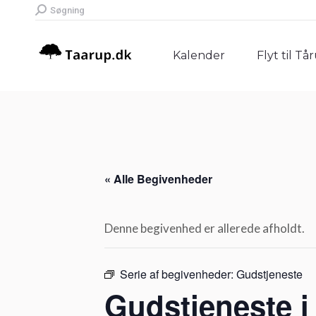
Search:
Søgning
Kalender
Flyt til Tå
Kalender
Flyt til Tå
« Alle Begivenheder
Denne begivenhed er allerede afholdt.
Serie af begivenheder:
Gudstjeneste
Gudstjeneste i