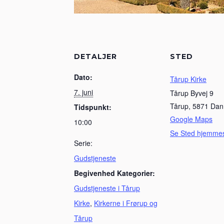
DETALJER
STED
Dato:
Tårup Kirke
7. juni
Tårup Byvej 9
Tårup
,
5871
Dan
Tidspunkt:
Google Maps
10:00
Se Sted hjemme
Serie:
Gudstjeneste
Begivenhed Kategorier:
Gudstjeneste i Tårup
Kirke
,
Kirkerne i Frørup og
Tårup