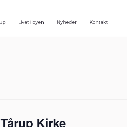
rup
Livet i byen
Nyheder
Kontakt
rup
Livet i byen
Nyheder
Kontakt
 Tårup Kirke