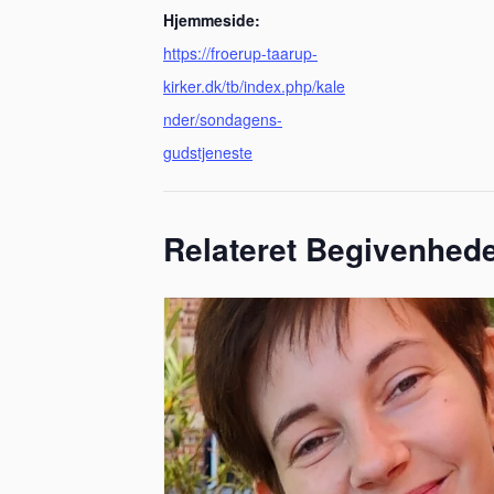
Hjemmeside:
https://froerup-taarup-
kirker.dk/tb/index.php/kale
nder/sondagens-
gudstjeneste
Relateret Begivenhed