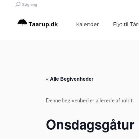
Search:
Søgning
Kalender
Flyt til Tå
Kalender
Flyt til Tå
« Alle Begivenheder
Denne begivenhed er allerede afholdt.
Onsdagsgåtur