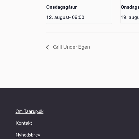
Onsdagsgåtur
Onsdags
12. august- 09:00
19. augu
Grill Under Egen
Om Taarup.dk
Kontakt
Nyhedsbrev