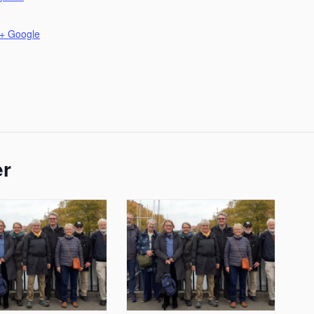
+ Google
er