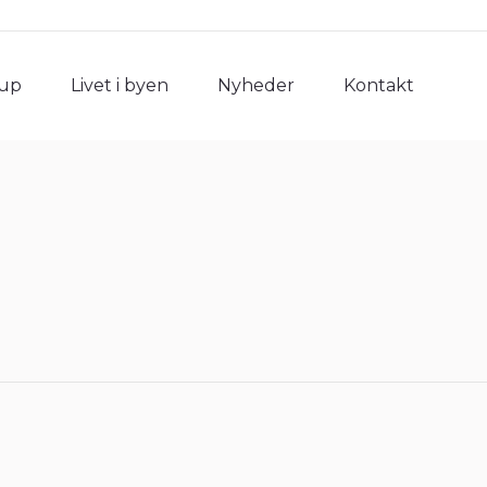
rup
Livet i byen
Nyheder
Kontakt
rup
Livet i byen
Nyheder
Kontakt