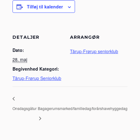
Tilføj til kalender
DETALJER
ARRANGØR
Dato:
Tårup-Frørup seniorklub
28. maj
Begivenhed Kategori:
Tårup-Frørup Seniorklub
Onsdagsgåtur
Bagagerumsmarked/familiedag/forårshavehyggedag