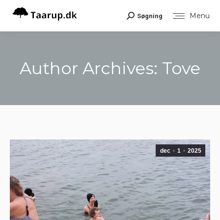
Menu
Søgning
Search:
Author Archives:
Tove
You are here:
dec
1
2025