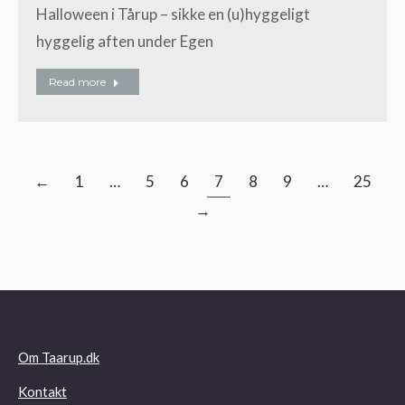
Halloween i Tårup – sikke en (u)hyggeligt
hyggelig aften under Egen
Read more
←
1
…
5
6
7
8
9
…
25
→
Om Taarup.dk
Kontakt