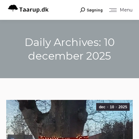
Menu
Søgning
Search:
Daily Archives:
10
december 2025
You are here:
dec
10
2025