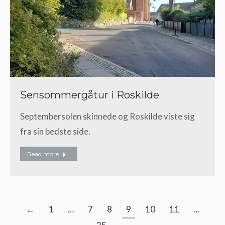
Sensommergåtur i Roskilde
Septembersolen skinnede og Roskilde viste sig
fra sin bedste side.
Read more
←
1
…
7
8
9
10
11
…