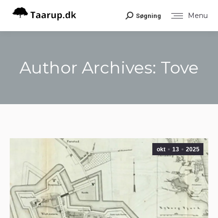
Menu
Søgning
Search:
Author Archives:
Tove
You are here:
okt
13
2025