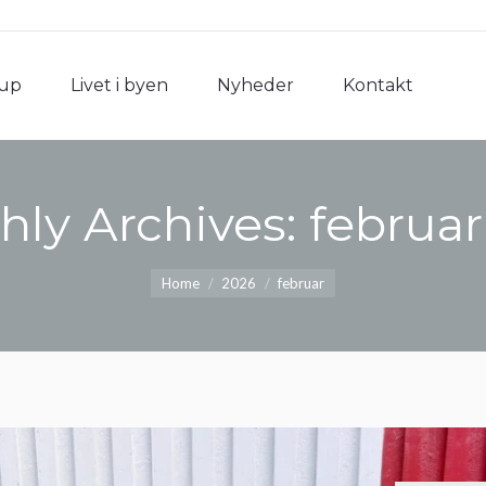
rup
Livet i byen
Nyheder
Kontakt
rup
Livet i byen
Nyheder
Kontakt
hly Archives:
februar
You are here:
Home
2026
februar