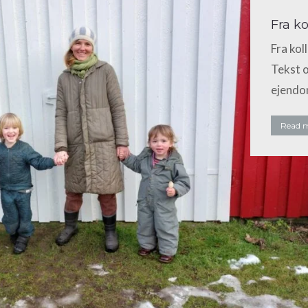
Fra ko
Fra kol
Tekst o
ejendom
Read 