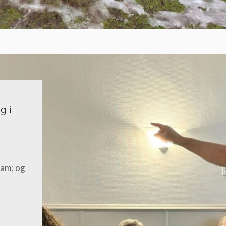
g i
iam; og