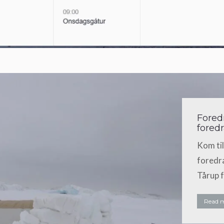
Fored
fored
Kom til
foredra
Tårup 
Read 