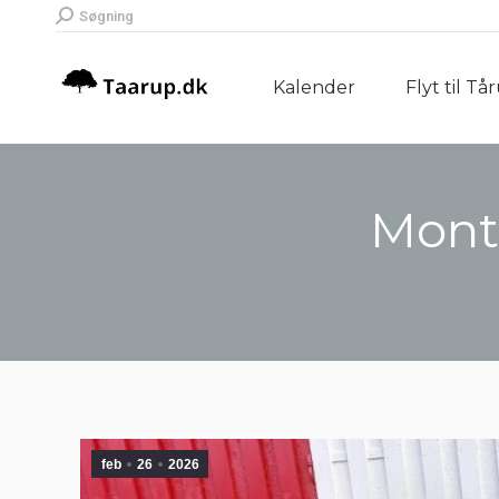
Search:
Søgning
Kalender
Flyt til Tå
Kalender
Flyt til Tå
Mont
feb
26
2026