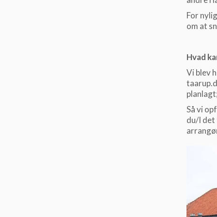
For nyli
om at sn
Hvad ka
Vi blev 
taarup.d
planlag
Så vi op
du/I det
arrangør