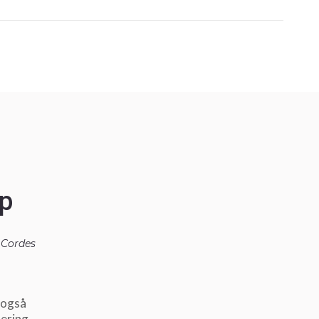
p
e Cordes
 også
ering.