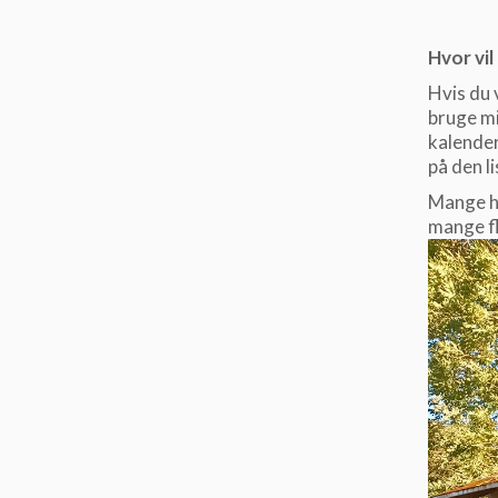
Hvor vi
Hvis du 
bruge mi
kalender
på den li
Mange hi
mange fl