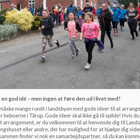
 en god idé – men ingen at føre den ud i livet med?
måske mange rundt i landsbyen med gode ideer til at arrang
r beboerne i Tårup. Gode ideer skal ikke gå til spilde! Hvis d
 et arrangement, er du velkommen til at henvende dig til Land
ngshuset eller andre, der har mulighed for at hjælpe dig vide
sammen finder vi nok en samarbejdspartner, så du kan komme