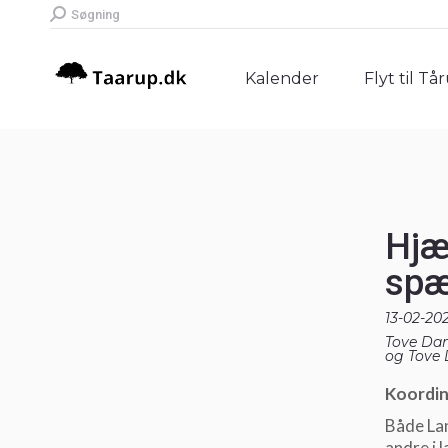
Search:
Søgning
Kalender
Flyt til Tå
Kalender
Flyt til Tå
Hjæ
spæ
13-02-20
Tove Dam
og Tove
Koordin
Både Lan
andre i 