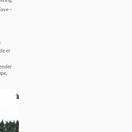
Tove –
f
de er
sender
ppe,