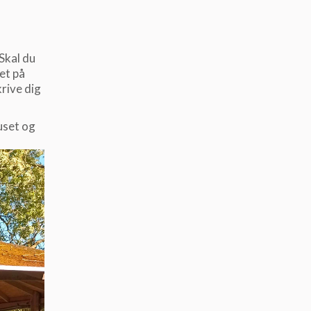
Skal du
et på
krive dig
uset og