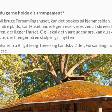
l du gerne holde dit arrangement?
vil bruge Forsamlingshuset, kan det bookes på hjemmesiden. 
ndre plads, kan Huset under Egen reserveres ved at skrive d
en, der ligger i huset. Og – skal det være udendørs, kan du s
ste, der hænger på en stolpe i grillhytten
lsner fra Birgitte og Tove – og Landsbyrådet, Forsamlingsh
ere.