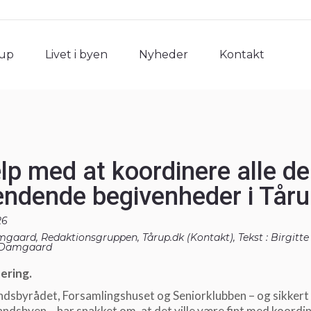
rup
Livet i byen
Nyheder
Kontakt
rup
Livet i byen
Nyheder
Kontakt
lp med at koordinere alle de
ndende begivenheder i Tåru
26
gaard, Redaktionsgruppen, Tårup.dk (
Kontakt
), Tekst : Birgitt
 Damgaard
ering.
dsbyrådet, Forsamlingshuset og Seniorklubben – og sikkert
landsbyen – har snakket om, at det ville være fint med koordin