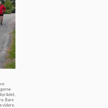
ere
u gerne
sbyrådet,
re. Bare
 videre.