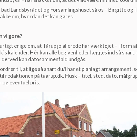
g bad Landsbyrådet og Forsamlingshuset så os – Birgitte og 
akke om, hvordan det kan gøres.
n vi gøre?
hurtigt enige om, at Tårup jo allerede har værktøjet – i form a
k`s kalender. Hér kan alle begivenheder lægges ind så snart, 
t; derved kan datosammenfald undgås.
fordrer til, at lige så snart du/I har et planlagt arrangement, 
 til redaktionen på taarup.dk. Husk – titel, sted, dato, målgru
 og eventuel pris.