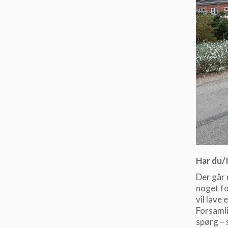
Har du/I
Der går 
noget fo
vil lave
Forsamli
spørg – 