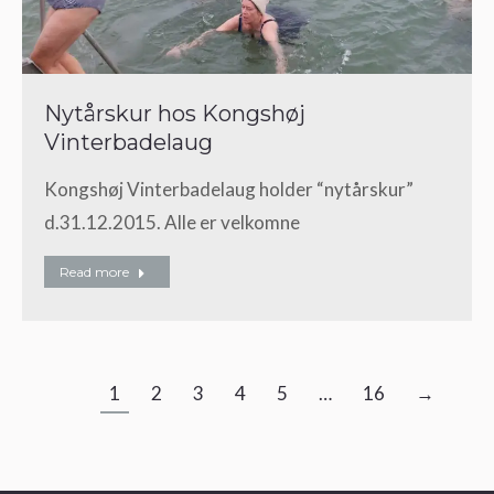
Nytårskur hos Kongshøj
Vinterbadelaug
Kongshøj Vinterbadelaug holder “nytårskur”
d.31.12.2015. Alle er velkomne
Read more
1
2
3
4
5
…
16
→