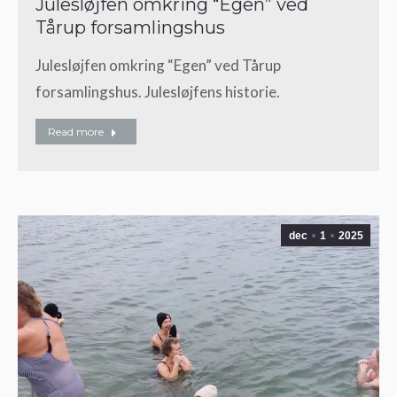
Julesløjfen omkring “Egen” ved
Tårup forsamlingshus
Julesløjfen omkring “Egen” ved Tårup
forsamlingshus. Julesløjfens historie.
Read more
dec
1
2025