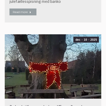
julefællesspisning med banko
Read more
dec
10
2025