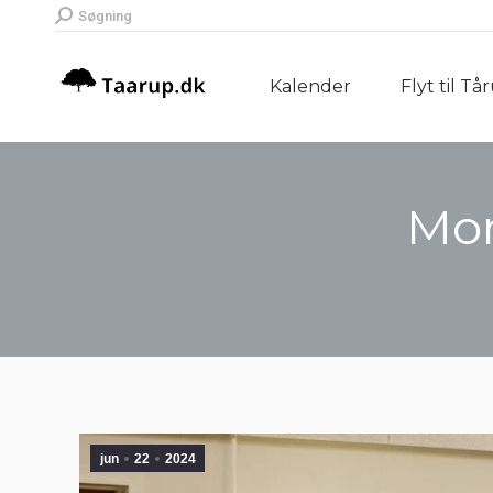
Search:
Søgning
Kalender
Flyt til Tå
Kalender
Flyt til Tå
Mon
jun
22
2024