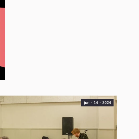
jun
14
2024