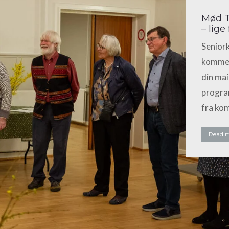
Mød T
– lige 
Seniork
kommend
din mai
program
fra kom
Read 