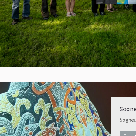
Sogne
Sogneud
Read 