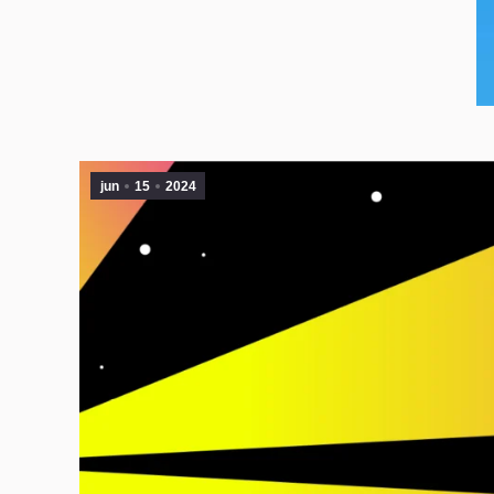
jun
15
2024