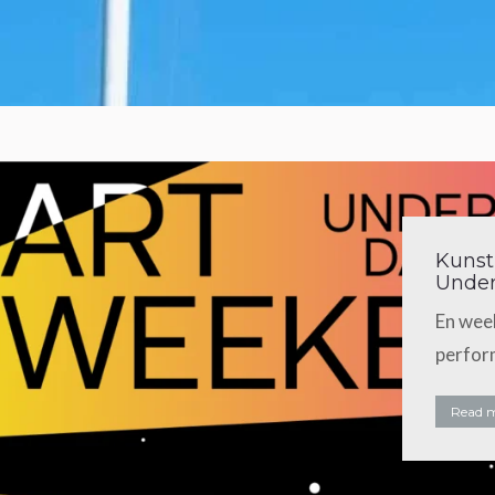
Kunst
Under
En week
perfor
Read 