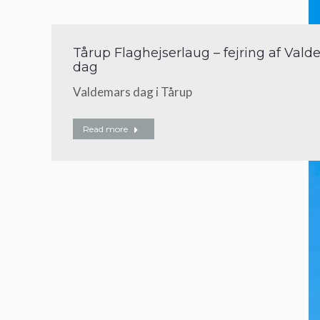
Tårup Flaghejserlaug – fejring af Val
dag
Valdemars dag i Tårup
Read more