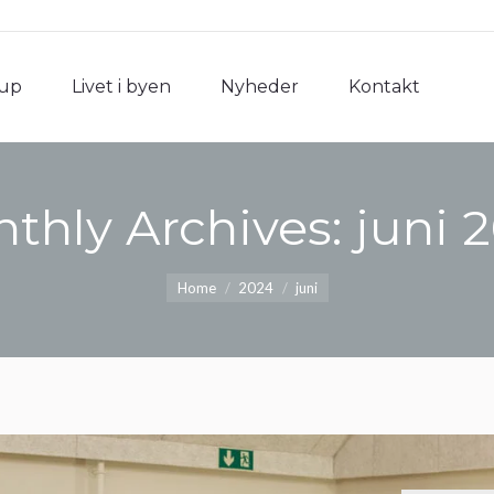
rup
Livet i byen
Nyheder
Kontakt
rup
Livet i byen
Nyheder
Kontakt
thly Archives:
juni 
You are here:
Home
2024
juni