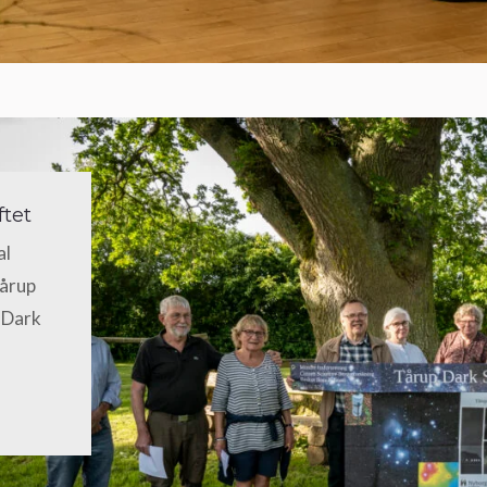
ftet
al
Tårup
l Dark