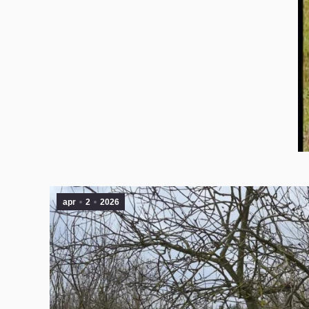
apr
2
2026