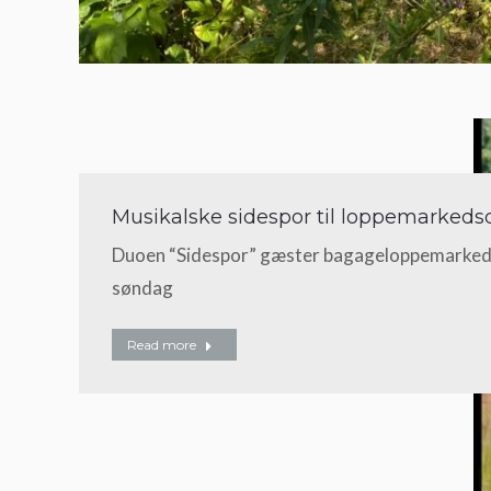
Musikalske sidespor til loppemarked
Duoen “Sidespor” gæster bagageloppemarked
søndag
Read more