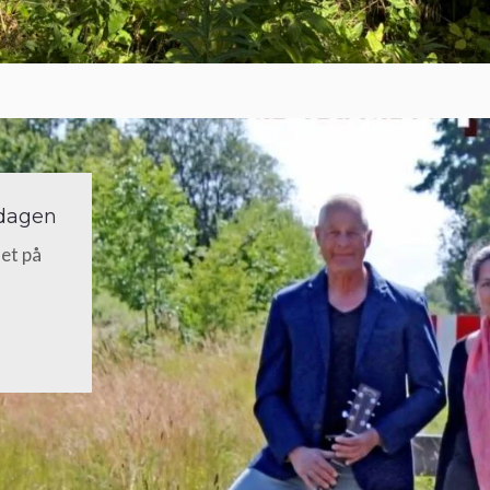
sdagen
et på