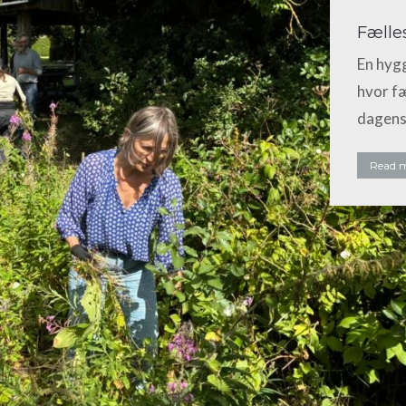
Fælle
En hyg
hvor fæ
dagens
Read 