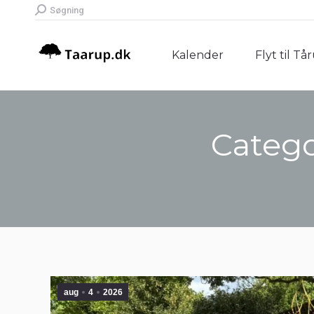
Search:
Søgning
Kalender
Flyt til Tå
Kalender
Flyt til Tå
Catego
aug
4
2026