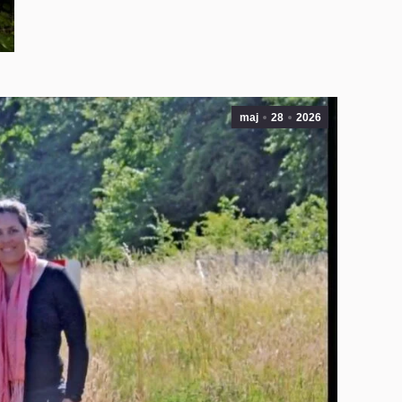
maj
28
2026