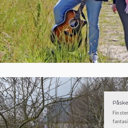
Påsk
Fin ste
fantasi