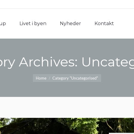
rup
Livet i byen
Nyheder
Kontakt
rup
Livet i byen
Nyheder
Kontakt
ry Archives:
Uncateg
You are here:
Home
Category "Uncategorised"