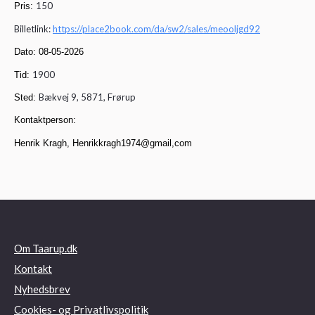
150
Pris:
B
illetlink:
https://place2book.com/da/sw2/sales/meooljgd92
Dato: 08-05-2026
1900
Tid:
Bækvej 9, 5871, Frørup
Sted:
Kontaktperson:
Henrik Kragh, Henrikkragh1974@gmail,com
Om Taarup.dk
Kontakt
Nyhedsbrev
Cookies- og Privatlivspolitik