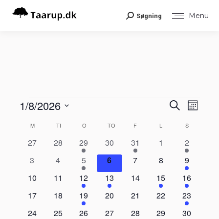
Menu
Søgning
Search:
Begiv
1/8/2026
Begiv
Begivenheder
Søg
Måned
Visni
efter
Vælg
Navig
begivenheder
Søgni
Kalender
M
MANDAG
TI
TIRSDAG
O
ONSDAG
TO
TORSDAG
F
FREDAG
L
LØRDAG
S
SØNDAG
dato.
0
0
1
0
1
0
2
27
28
29
30
31
1
2
og
af
begivenheder
begivenheder
begivenhed
begivenheder
begivenhed
begivenheder
begivenh
0
0
1
0
0
0
1
3
4
5
6
7
8
9
visnin
Begivenheder
begivenheder
begivenheder
begivenhed
begivenheder
begivenheder
begivenheder
begivenh
0
0
1
1
0
1
1
10
11
12
13
14
15
16
begivenheder
begivenheder
begivenhed
begivenhed
begivenheder
begivenhed
begivenhe
Navig
0
0
1
0
0
0
2
17
18
19
20
21
22
23
begivenheder
begivenheder
begivenhed
begivenheder
begivenheder
begivenheder
begivenhe
0
0
1
2
0
0
1
24
25
26
27
28
29
30