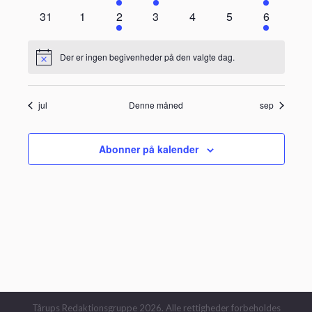
begivenheder
begivenheder
begivenhed
begivenheder
begivenheder
begivenheder
begivenhe
0
0
1
0
0
0
1
31
1
2
3
4
5
6
begivenheder
begivenheder
begivenhed
begivenheder
begivenheder
begivenheder
begivenh
Der er ingen begivenheder på den valgte dag.
Notice
jul
Denne måned
sep
Abonner på kalender
Tårups Redaktionsgruppe 2026. Alle rettigheder forbeholdes