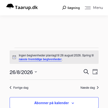
Menu
Søgning
Search:
Begivenheder
Ingen begivenheder planlagt til 26 august 2026. Spring til
Notice
næste fremtidige begivenheder
.
for
Begiv
26/8/2026
Begiv
Søg
Dag
Visni
efter
26
Vælg
Navig
begivenheder
Søgni
dato.
Forrige dag
Næste dag
august
og
visnin
Abonner på kalender
2026