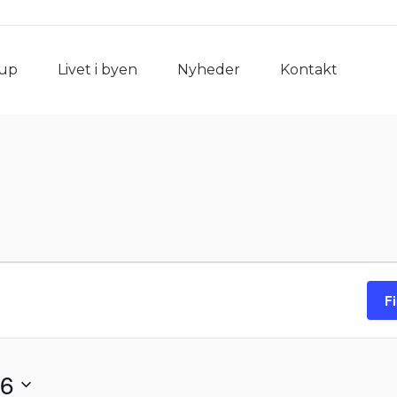
rup
Livet i byen
Nyheder
Kontakt
rup
Livet i byen
Nyheder
Kontakt
F
26