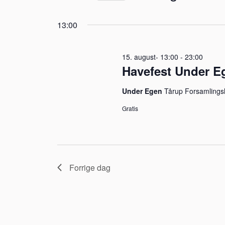
visninger
Vælg
august
på
Navigation
13:00
dato.
nøgleord.
2026
15. august- 13:00
-
23:00
Havefest Under E
Under Egen
Tårup Forsamling
Gratis
Forrige dag