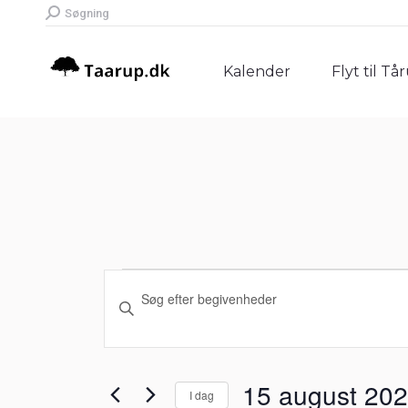
Search:
Søgning
Kalender
Flyt til Tå
Kalender
Flyt til Tå
Begivenheder
Begivenheder
Skriv
Søgning
nøgleord.
for
Søg
og
efter
15
15 august 20
I dag
Begivenheder