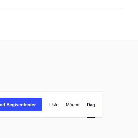
Begivenhed
Visninger
ind Begivenheder
Liste
Måned
Dag
Navigation