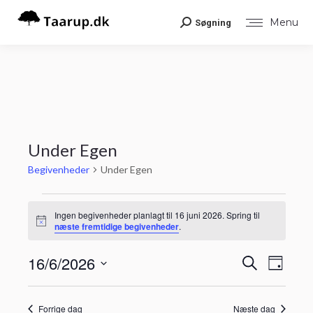
Menu
Søgning
Search:
Under Egen
Begivenheder
Under Egen
Begivenheder
Ingen begivenheder planlagt til 16 juni 2026. Spring til
Notice
næste fremtidige begivenheder
.
for
Begiv
16/6/2026
Begiv
Søg
16
Dag
Visni
efter
Vælg
Navig
begivenheder
Søgni
juni
dato.
Forrige dag
Næste dag