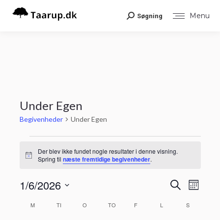
Menu
Søgning
Search:
Under Egen
Begivenheder
Under Egen
Begivenheder
Der blev ikke fundet nogle resultater i denne visning.
Notice
Spring til
næste fremtidige begivenheder
.
Begiv
1/6/2026
Begiv
Søg
Måned
Visni
efter
Vælg
Navig
begivenheder
Søgni
Kalender
M
MANDAG
TI
TIRSDAG
O
ONSDAG
TO
TORSDAG
F
FREDAG
L
LØRDAG
S
SØNDAG
dato.