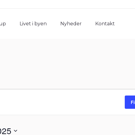
rup
Livet i byen
Nyheder
Kontakt
rup
Livet i byen
Nyheder
Kontakt
F
025