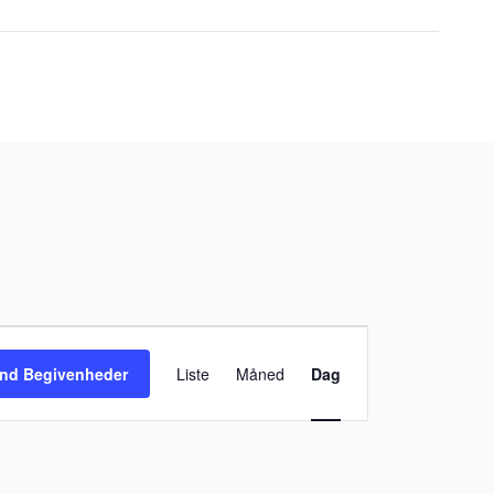
Begivenhed
Visninger
ind Begivenheder
Liste
Måned
Dag
Navigation