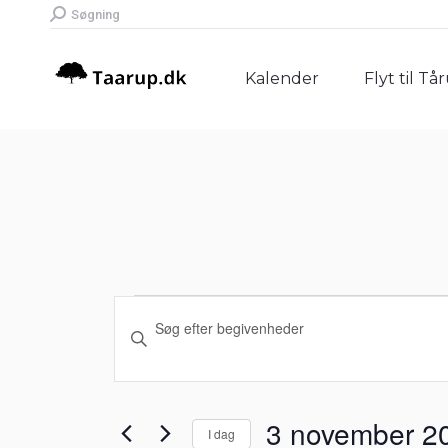
Search:
Søgning
Kalender
Flyt til Tå
Kalender
Flyt til Tå
Begivenheder
Begivenheder
Skriv
Søgning
nøgleord.
for
Søg
og
efter
3
3 november 2
I dag
Begivenheder