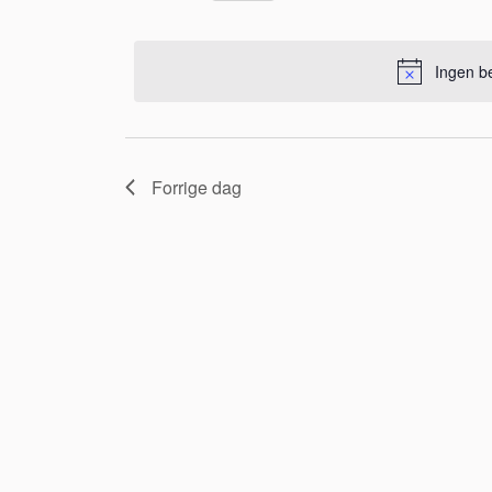
visninger
Vælg
november
på
Navigation
dato.
nøgleord.
Ingen be
2025
Forrige dag