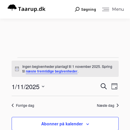
Menu
Søgning
Search:
Begivenheder
Ingen begivenheder planlagt til 1 november 2025. Spring
Notice
til
næste fremtidige begivenheder
.
for
Begiv
1/11/2025
Begiv
Søg
Dag
Visni
efter
1
Vælg
Navig
begivenheder
Søgni
dato.
Forrige dag
Næste dag
november
og
visnin
Abonner på kalender
2025