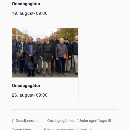
Onsdagsgåtur
19. august- 09:00
Onsdagsgåtur
26. august- 09:00
Gudstjeneste i
Onsdags gåholdet ”Under egen” tager til
Frørup Kirke
Bjørnø torsdag den 11. juni.