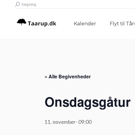
Search:
Søgning
Kalender
Flyt til Tå
Kalender
Flyt til Tå
« Alle Begivenheder
Onsdagsgåtur
11. november- 09:00