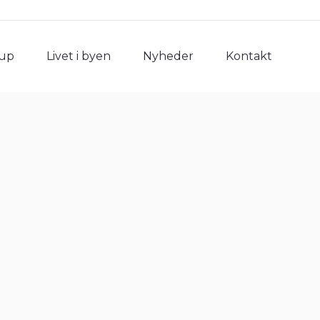
rup
Livet i byen
Nyheder
Kontakt
rup
Livet i byen
Nyheder
Kontakt