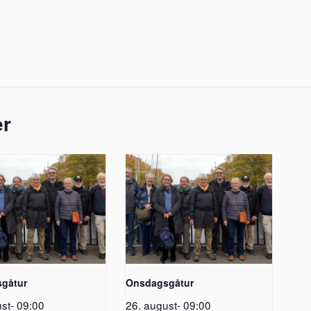
er
gåtur
Onsdagsgåtur
st- 09:00
26. august- 09:00