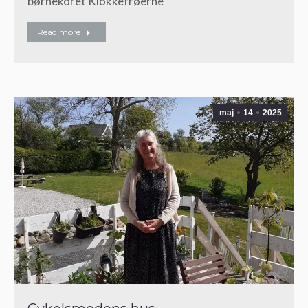
børnekoret Klokkefrøerne
Read more
maj
14
2025