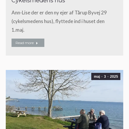
Cykelsmedens hus
Ann-Lise der er den ny ejer af Tårup Byvej 29
(cykelsmedens hus), flyttede ind i huset den
1.maj.
Read more
maj
3
2025