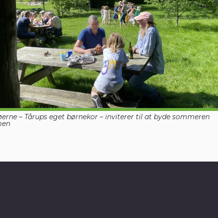
øerne – Tårups eget børnekor – inviterer til at byde sommeren
men