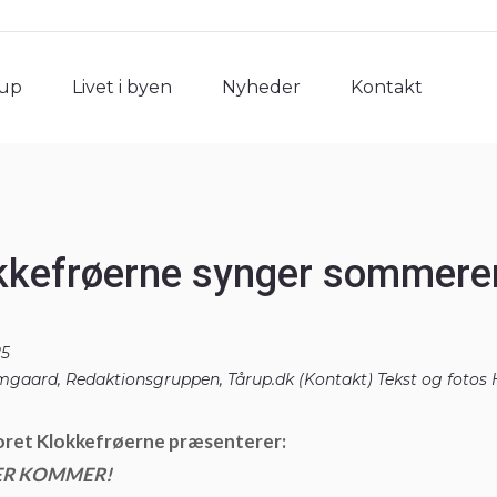
rup
Livet i byen
Nyheder
Kontakt
rup
Livet i byen
Nyheder
Kontakt
kkefrøerne synger sommere
25
gaard, Redaktionsgruppen, Tårup.dk (
Kontakt
) Tekst og fotos
ret Klokkefrøerne præsenterer:
R KOMMER!