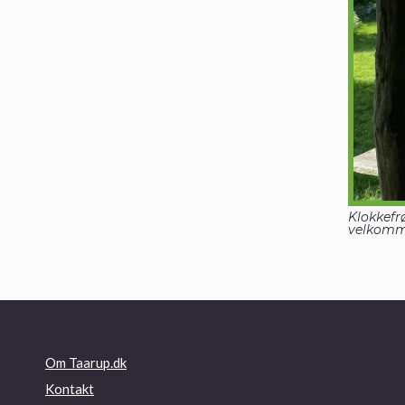
Klokkefr
velkom
Om Taarup.dk
Kontakt