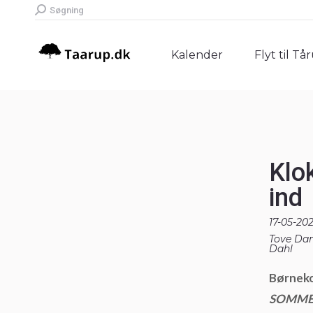
Search:
Søgning
Kalender
Flyt til Tå
Kalender
Flyt til Tå
Klo
ind
17-05-20
Tove Dam
Dahl
Børneko
SOMME