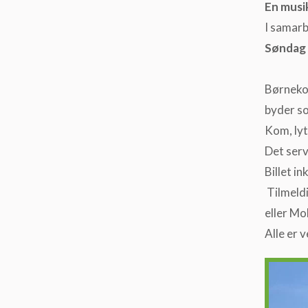
En musik
I samar
Søndag 8
Børnekor
byder s
Kom, lyt
Det serv
Billet in
Tilmeldi
eller Mo
Alle er 