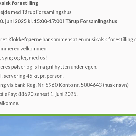
alsk forestilling
bejde med Tårup Forsamlingshus
. juni 2025 kl. 15:00-17:00 i Tårup Forsamlingshus
et Klokkefrøerne har sammensat en musikalsk forestilling 
ommeren velkommen.
, syng og leg med os!
eres pølser og is fra grillhytten under egen.
kl. servering 45 kr. pr. person.
ng via bank Reg. Nr. 5960 Konto nr. 5004643 (husk navn)
bilePay: 88690 senest 1. juni 2025.
velkomne.