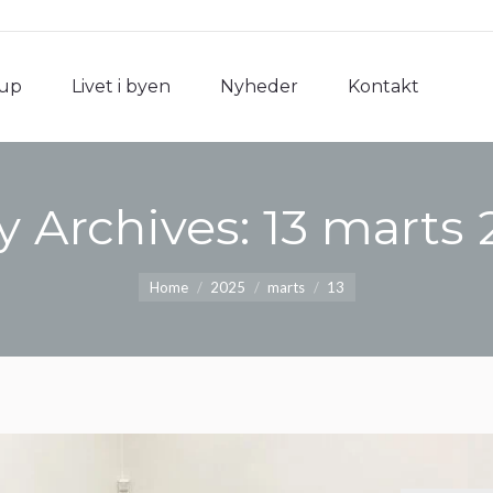
rup
Livet i byen
Nyheder
Kontakt
rup
Livet i byen
Nyheder
Kontakt
y Archives:
13 marts 
You are here:
Home
2025
marts
13