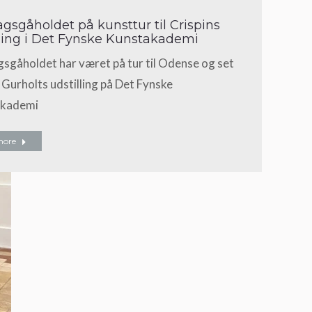
gsgåholdet på kunsttur til Crispins
lling i Det Fynske Kunstakademi
sgåholdet har været på tur til Odense og set
 Gurholts udstilling på Det Fynske
akademi
more