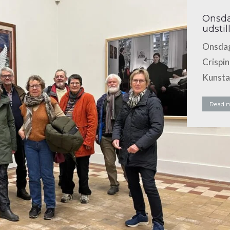
Onsda
udsti
Onsdag
Crispin
Kunst
Read 