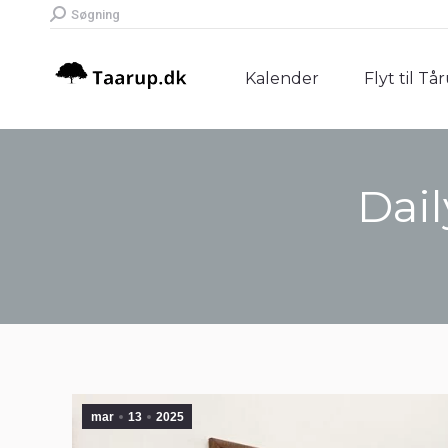
Search:
Søgning
Kalender
Flyt til Tå
Kalender
Flyt til Tå
Dail
mar
13
2025