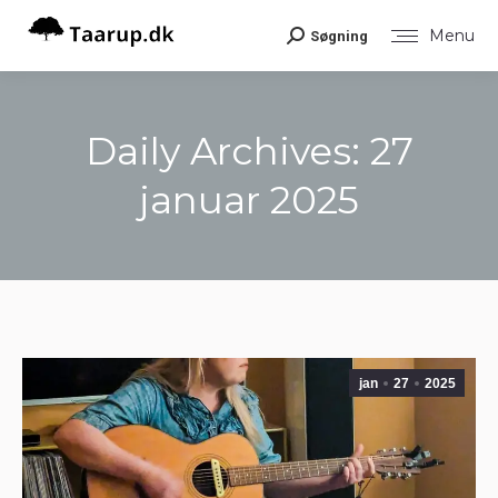
Menu
Søgning
Search:
Daily Archives:
27
januar 2025
You are here:
jan
27
2025