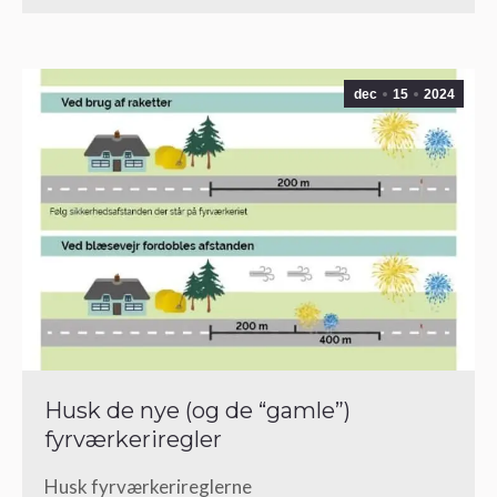
dec
15
2024
Husk de nye (og de “gamle”)
fyrværkeriregler
Husk fyrværkerireglerne