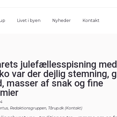
rup
Livet i byen
Nyheder
Kontakt
rup
Livet i byen
Nyheder
Kontakt
 årets julefællesspisning med
ko var der dejlig stemning, 
, masser af snak og fine
mier
24
ertus, Redaktionsgruppen, Tårup.dk (
Kontakt
)