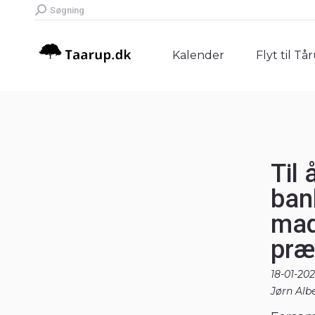
Search:
Søgning
Kalender
Flyt til Tå
Kalender
Flyt til Tå
Til
ban
mad
præ
18-01-20
Jørn Alb