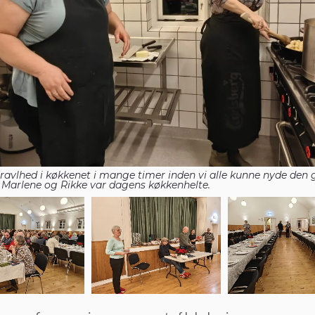
travlhed i køkkenet i mange timer inden vi alle kunne nyde den
 Marlene og Rikke var dagens køkkenhelte.