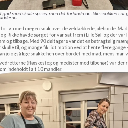
f god mad skulle spises, men det forhindrede ikke snakken i at g
idderne.
 forløb med megen snak over de veldækkede juleborde. Mad
g Rikke havde sørget for var sat frem i Lille Sal, og der var l
rem og tilbage. Med 90 deltagere var det en betragtelig mæ
 skulle til, og mange fik lidt motion ved at hente flere gange 
n jo også lige snakke hen over bordet med mad, mens man v
vedretterne (flæskesteg og medister med tilbehør) var der ri
m indeholdt i alt 10 mandler.