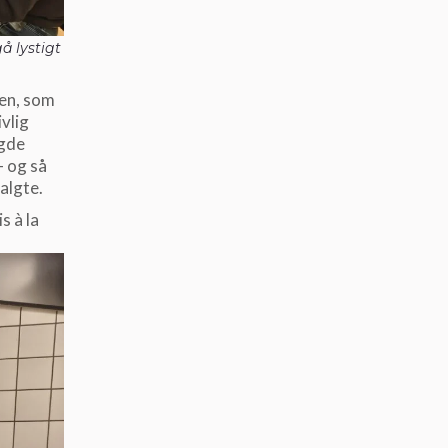
å lystigt
en, som
ivlig
ngde
– og så
algte.
s à la