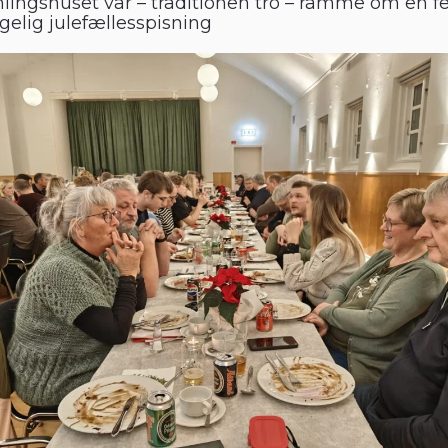
lingshuset var – traditionen tro – ramme om en fe
gelig julefællesspisning