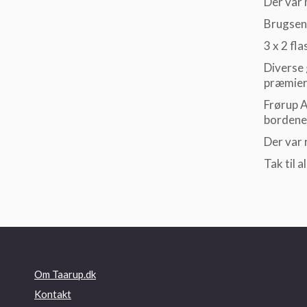
Der var 
Brugsen 
3 x 2 fla
Diverse 
præmier
Frørup 
bordene,
Der var 
Tak til a
Om Taarup.dk
Kontakt