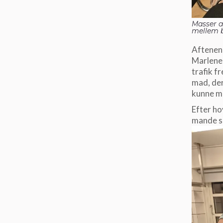
Masser a
mellem b
Aftenen
Marlene o
trafik f
mad, der
kunne ma
Efter ho
mande so