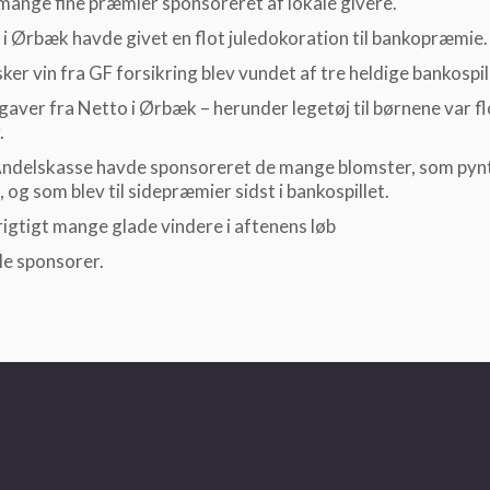
mange fine præmier sponsoreret af lokale givere.
i Ørbæk havde givet en flot juledokoration til bankopræmie.
sker vin fra GF forsikring blev vundet af tre heldige bankospil
gaver fra Netto i Ørbæk – herunder legetøj til børnene var fl
.
Andelskasse havde sponsoreret de mange blomster, som pyn
 og som blev til sidepræmier sidst i bankospillet.
rigtigt mange glade vindere i aftenens løb
lle sponsorer.