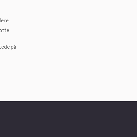
lere.
otte
tede på