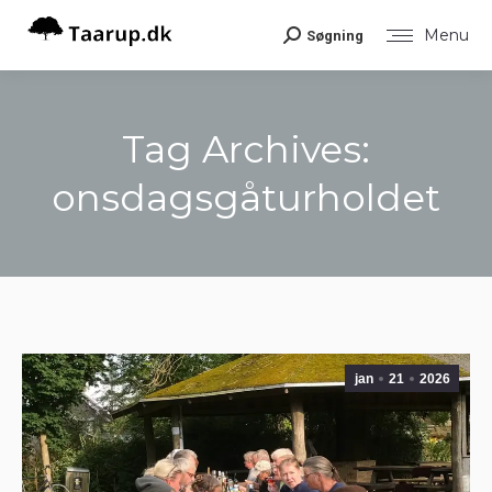
Menu
Søgning
Search:
Tag Archives:
onsdagsgåturholdet
You are here:
jan
21
2026