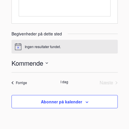
Begivenheder på dette sted
Ingen resultater fundet.
Notice
Kommende
Vælg
dato.
I dag
Næste
Begivenheder
Forrige
Begivenhe
Abonner på kalender