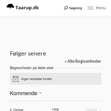
Menu
Søgning
Search:
Følger senere
« Alle Begivenheder
Begivenheder på dette sted
Ingen resultater fundet.
Notice
Kommende
Vælg
dato.
I dag
Næste
Begivenheder
Forrige