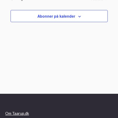
Begivenhe
Abonner på kalender
Om Taarup.dk