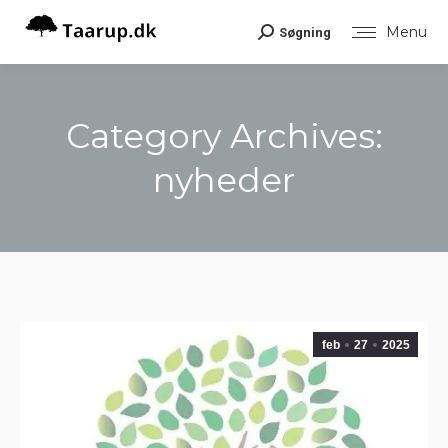
Menu
Søgning
Search:
Category Archives:
nyheder
You are here:
feb
27
2025