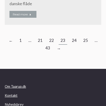
danske flåde
Read more
←
1
…
21
22
23
24
25
…
43
→
Om Taarup.dk
Kontakt
Nyhedsbrev