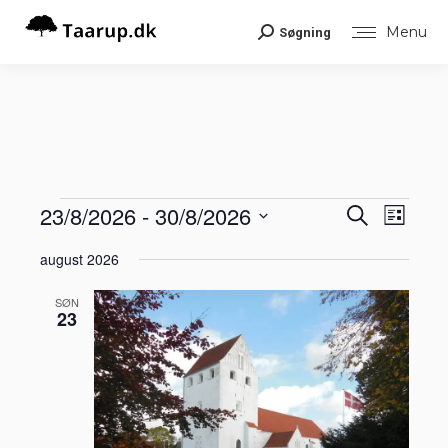
Menu
Søgning
Search:
Begiv
23/8/2026
 - 
30/8/2026
Begiv
Begivenheder
Søg
Liste
Visni
efter
Vælg
Navig
begivenheder
Søgni
august 2026
dato.
og
SØN
23
visnin
Navig