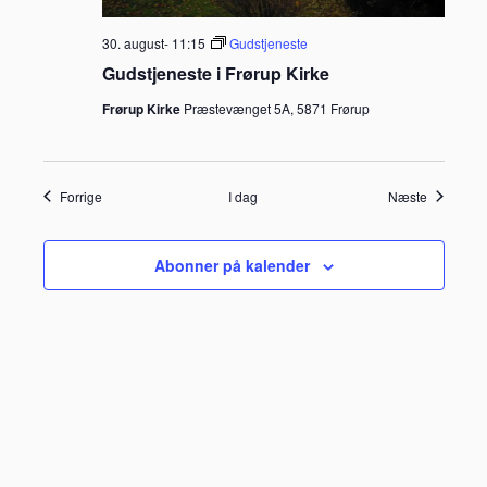
30. august- 11:15
Gudstjeneste
Gudstjeneste i Frørup Kirke
Frørup Kirke
Præstevænget 5A, 5871 Frørup
Begivenheder
Begivenh
Forrige
I dag
Næste
Abonner på kalender