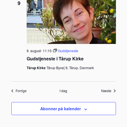
9
9. august- 11:15
Gudstjeneste
Gudstjeneste i Tårup Kirke
Tårup Kirke
Tårup Byvej 9, Tårup, Danmark
Begivenheder
Begivenh
Forrige
I dag
Næste
Abonner på kalender