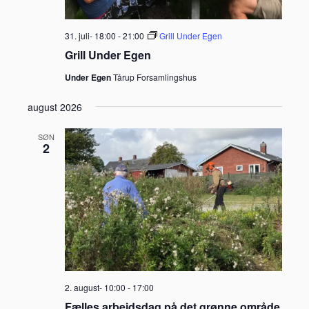
31. juli- 18:00
-
21:00
Grill Under Egen
Grill Under Egen
Under Egen
Tårup Forsamlingshus
august 2026
SØN
2
2. august- 10:00
-
17:00
Fælles arbejdsdag på det grønne område