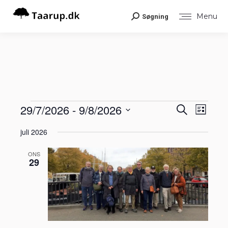
Menu
Søgning
Search:
Begiv
29/7/2026
 - 
9/8/2026
Begiv
Begivenheder
Søg
Liste
Visni
efter
Vælg
Navig
begivenheder
Søgni
juli 2026
dato.
og
ONS
29
visnin
Navig