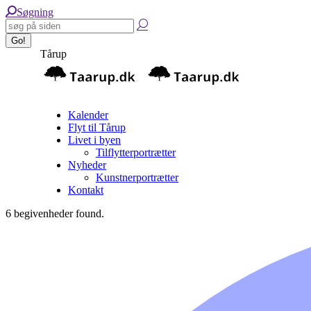
Skip
Search:
Søgning
to
content
Tårup
Kalender
Flyt til Tårup
Livet i byen
Tilflytterportrætter
Nyheder
Kunstnerportrætter
Kontakt
6 begivenheder found.