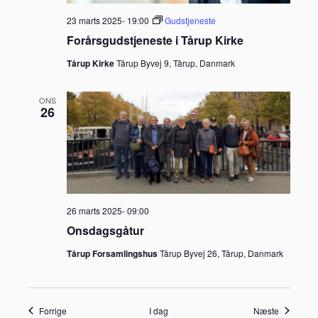
23 marts 2025- 19:00
Gudstjeneste
Forårsgudstjeneste i Tårup Kirke
Tårup Kirke
Tårup Byvej 9, Tårup, Danmark
ONS
26
26 marts 2025- 09:00
Onsdagsgåtur
Tårup Forsamlingshus
Tårup Byvej 26, Tårup, Danmark
Begivenheder
Begivenh
Forrige
I dag
Næste