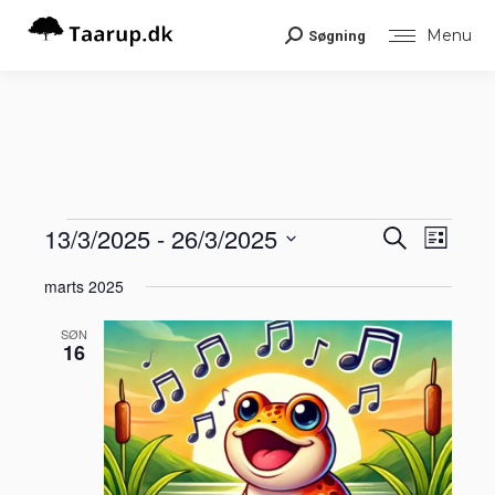
Menu
Søgning
Search:
Begiv
13/3/2025
 - 
26/3/2025
Begiv
Begivenheder
Søg
Liste
Visni
efter
Vælg
Navig
begivenheder
Søgni
marts 2025
dato.
og
SØN
16
visnin
Navig