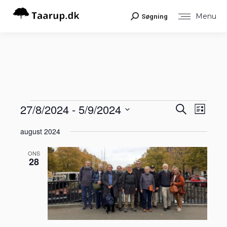
Menu
Søgning
Search:
Begiv
27/8/2024
 - 
5/9/2024
Begiv
Begivenheder
Søg
Liste
Visni
efter
Vælg
Navig
begivenheder
Søgni
august 2024
dato.
og
ONS
28
visnin
Navig