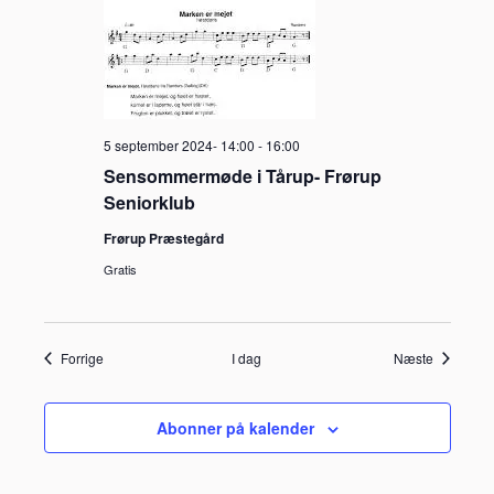
5 september 2024- 14:00
-
16:00
Sensommermøde i Tårup- Frørup
Seniorklub
Frørup Præstegård
Gratis
Begivenheder
Begivenh
Forrige
I dag
Næste
Abonner på kalender