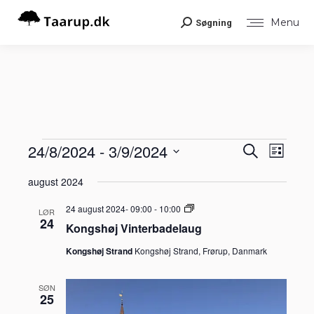
Menu
Søgning
Search:
Begiv
24/8/2024
 - 
3/9/2024
Begiv
Begivenheder
Søg
Liste
Visni
efter
Vælg
Navig
begivenheder
Søgni
august 2024
dato.
Kongshøj
24 august 2024- 09:00
-
10:00
og
LØR
Vinterbadelaug
24
Kongshøj Vinterbadelaug
visnin
Kongshøj Strand
Kongshøj Strand, Frørup, Danmark
Navig
SØN
25