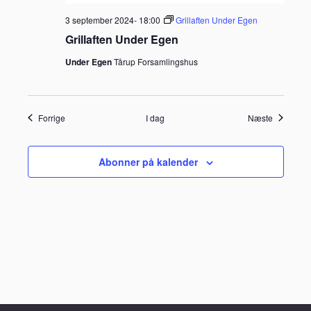
3 september 2024- 18:00
Grillaften Under Egen
Grillaften Under Egen
Under Egen
Tårup Forsamlingshus
Begivenheder
Begivenh
Forrige
I dag
Næste
Abonner på kalender