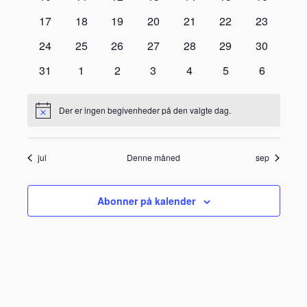
begivenheder
begivenheder
begivenheder
begivenheder
begivenheder
begivenheder
begivenhe
Navig
0
0
0
0
0
0
0
17
18
19
20
21
22
23
begivenheder
begivenheder
begivenheder
begivenheder
begivenheder
begivenheder
begivenhe
0
0
0
0
0
0
0
24
25
26
27
28
29
30
begivenheder
begivenheder
begivenheder
begivenheder
begivenheder
begivenheder
begivenhe
0
0
0
0
0
0
0
31
1
2
3
4
5
6
begivenheder
begivenheder
begivenheder
begivenheder
begivenheder
begivenheder
begivenh
Der er ingen begivenheder på den valgte dag.
Notice
jul
Denne måned
sep
Abonner på kalender