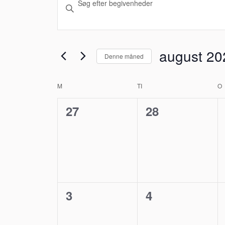
Skriv
Søgning
nøgleord.
Søg
og
efter
august 20
Denne måned
visninger
Begivenheder
Vælg
på
Navigation
M
MANDAG
TI
TIRSDAG
O
Kalender
dato.
nøgleord.
0
0
27
28
af
begivenheder,
begivenheder
Begivenheder
0
0
3
4
begivenheder,
begivenheder