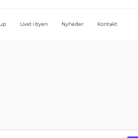
rup
Livet i byen
Nyheder
Kontakt
rup
Livet i byen
Nyheder
Kontakt