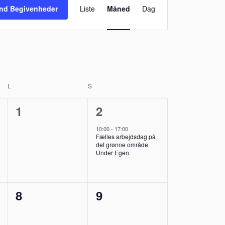
Visninger
ind Begivenheder
Liste
Måned
Dag
Navigation
L
LØRDAG
S
SØNDAG
0
1
1
2
er,
begivenheder,
begivenhed,
10:00
-
17:00
Fælles arbejdsdag på
det grønne område
Under Egen.
0
0
8
9
er,
begivenheder,
begivenheder,