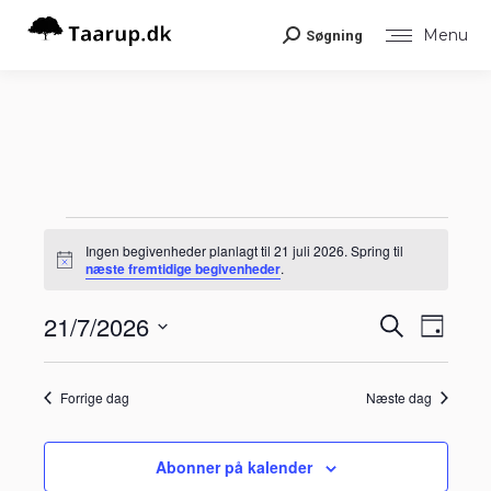
Menu
Søgning
Search:
Begivenheder
Ingen begivenheder planlagt til 21 juli 2026. Spring til
Notice
næste fremtidige begivenheder
.
for
Begiv
21/7/2026
Begiv
Søg
Dag
Visni
efter
21
Vælg
Navig
begivenheder
Søgni
dato.
Forrige dag
Næste dag
juli
og
visnin
Abonner på kalender
2026